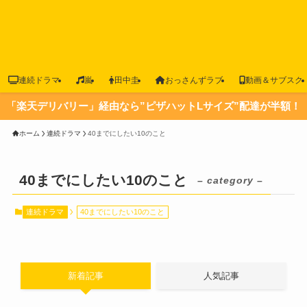
連続ドラマ
嵐
田中圭
おっさんずラブ
動画＆サブスク
「楽天デリバリー」経由なら”ピザハットLサイズ”配達が半額！
ホーム
連続ドラマ
40までにしたい10のこと
40までにしたい10のこと
– category –
連続ドラマ
40までにしたい10のこと
新着記事
人気記事