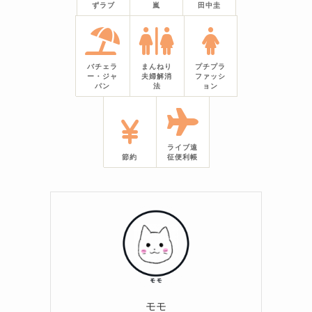
ずラブ
嵐
田中圭
バチェラ
まんねり
プチプラ
ー・ジャ
夫婦解消
ファッシ
パン
法
ョン
ライブ遠
節約
征便利帳
モモ