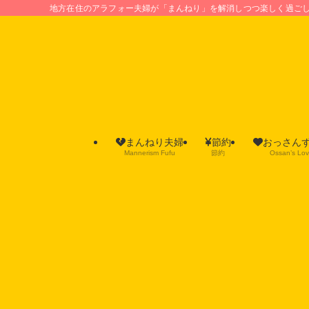
地方在住のアラフォー夫婦が「まんねり」を解消しつつ楽しく過ご
まんねり夫婦
節約
おっさん
Mannerism Fufu
節約
Ossan’s Lo