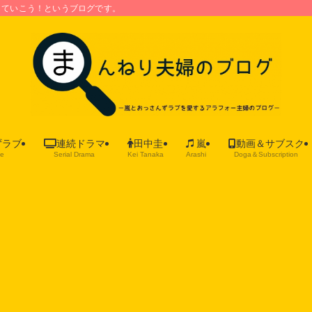
していこう！というブログです。
ずラブ
連続ドラマ
田中圭
嵐
動画＆サブスク
ve
Serial Drama
Kei Tanaka
Arashi
Doga＆Subscription