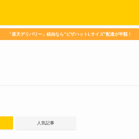
「楽天デリバリー」経由なら”ピザハットLサイズ”配達が半額！
人気記事