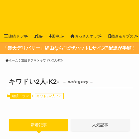
連続ドラマ
嵐
田中圭
おっさんずラブ
動画＆サブスク
「楽天デリバリー」経由なら”ピザハットLサイズ”配達が半額！
ホーム
連続ドラマ
キワドい2人-K2-
キワドい2人-K2-
– category –
連続ドラマ
キワドい2人-K2-
新着記事
人気記事