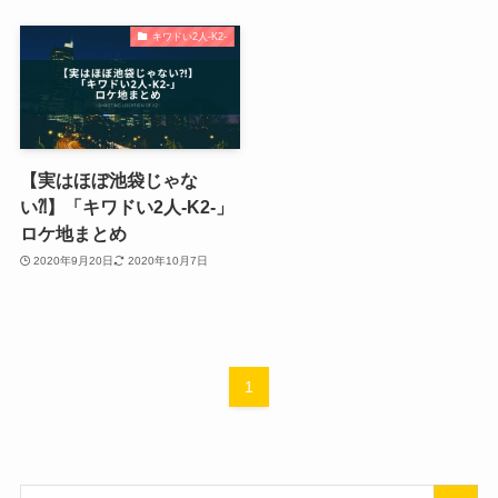
キワドい2人-K2-
【実はほぼ池袋じゃな
い⁈】「キワドい2人-K2-」
ロケ地まとめ
2020年9月20日
2020年10月7日
1