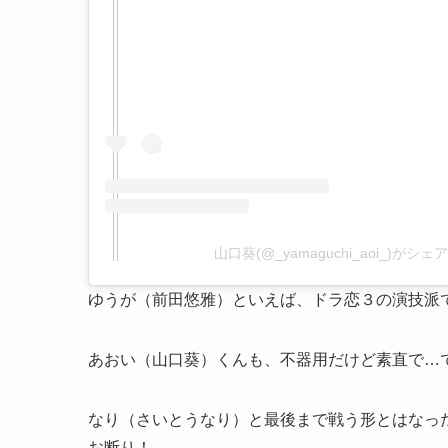
山口葵(@_yamaguchi_aoi_)がシ
ゆうが（前田悠雅）といえば、ドラ恋３の演技派
あおい（山口葵）くんも、不器用だけど素直で…
なり（さいとうなり）と最後まで戦う形とはなっ
お断り！