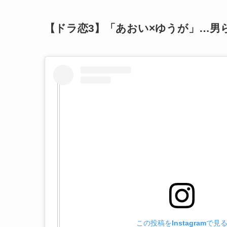
【ドラ恋3】「あおい×ゆうが」…男
この投稿をInstagramで見