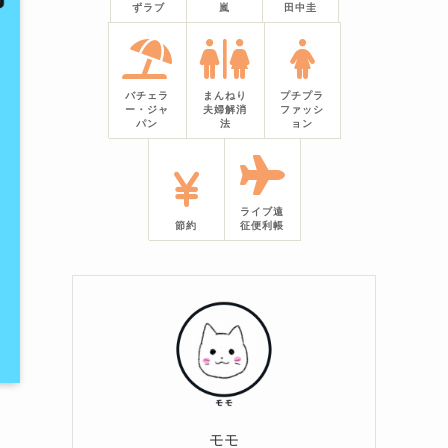
ずラブ
嵐
田中圭
バチェラ
まんねり
プチプラ
ー・ジャ
夫婦解消
ファッシ
パン
法
ョン
ライブ遠
節約
征便利帳
モモ