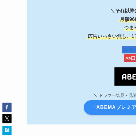
＼それ以降
月額9
つま
広告いっさい無し、1
>>
>>
＼ ドラマ一気見・見
「ABEMAプレミ