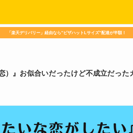
「楽天デリバリー」経由なら”ピザハットLサイズ”配達が半額！
恋）』お似合いだったけど不成立だった