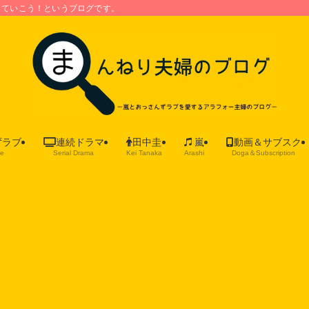
していこう！というブログです。
ずラブ
連続ドラマ
田中圭
嵐
動画＆サブスク
ve
Serial Drama
Kei Tanaka
Arashi
Doga＆Subscription