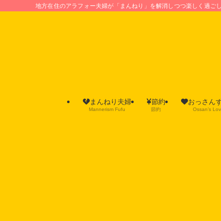
地方在住のアラフォー夫婦が「まんねり」を解消しつつ楽しく過ご
まんねり夫婦
節約
おっさん
Mannerism Fufu
節約
Ossan’s Lo