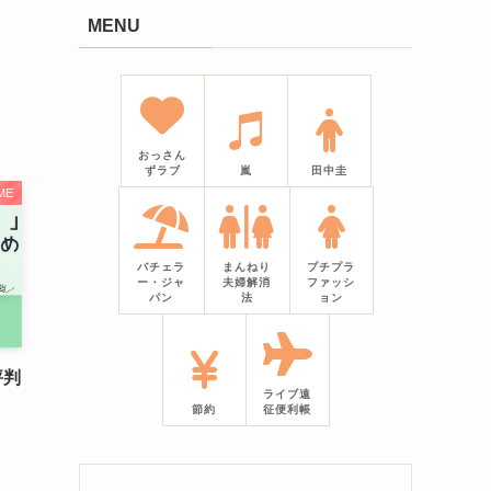
MENU
おっさん
ずラブ
嵐
田中圭
ME
バチェラ
まんねり
プチプラ
ー・ジャ
夫婦解消
ファッシ
パン
法
ョン
評判
ライブ遠
節約
征便利帳