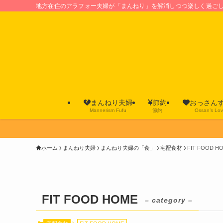
地方在住のアラフォー夫婦が「まんねり」を解消しつつ楽しく過ご
まんねり夫婦
節約
おっさん
Mannerism Fufu
節約
Ossan’s Lo
ホーム
まんねり夫婦
まんねり夫婦の「食」
宅配食材
FIT FOOD H
FIT FOOD HOME
– category –