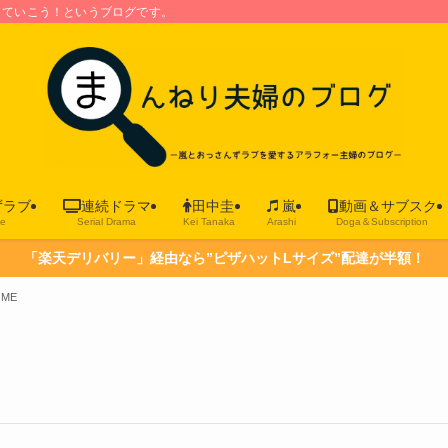
していこう！というブログです。
ずラブ
連続ドラマ
田中圭
嵐
動画＆サブスク
ve
Serial Drama
Kei Tanaka
Arashi
Doga＆Subscription
「楽天デリバリー」経由なら”ピザハットLサイズ”配達が半額！
OME